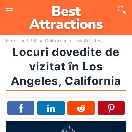
Skip
to
content
Home
»
USA
»
California
»
Los Angeles
Locuri dovedite de
vizitat în Los
Angeles, California