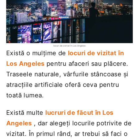
locuri de vizitat în Los Angeles
Există o mulțime de
locuri de vizitat în
Los Angeles
pentru afaceri sau plăcere.
Traseele naturale, vârfurile stâncoase și
atracțiile artificiale oferă ceva pentru
toată lumea.
Există multe
lucruri de făcut în Los
Angeles
, dar alegeți locurile potrivite de
vizitat. În primul rând, ar trebui să faci o