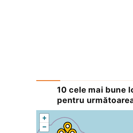
10 cele mai bune lo
pentru următoarea
+
−