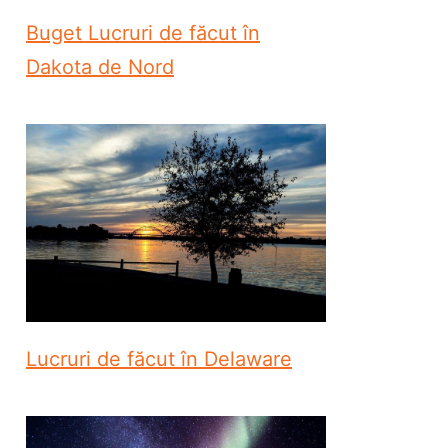
Buget Lucruri de făcut în
Dakota de Nord
Lucruri de făcut în Delaware