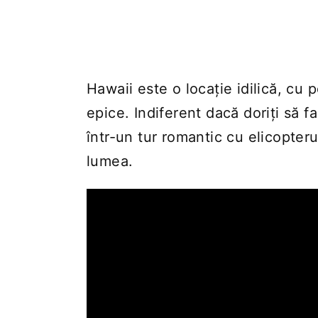
Hawaii este o locație idilică, cu
epice. Indiferent dacă doriți să f
într-un tur romantic cu elicopter
lumea.