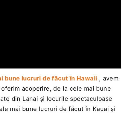
i bune lucruri de făcut în Hawaii
, avem
Vă oferim acoperire, de la cele mai bune
late din Lanai și locurile spectaculoase
le mai bune lucruri de făcut în Kauai și