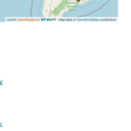
Leaflet
|
| Map data ©
OpenStreetMap
contributors
Developed by
WP MAPIT
l
k