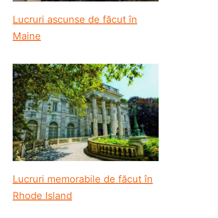
Lucruri ascunse de făcut în
Maine
Lucruri memorabile de făcut în
Rhode Island