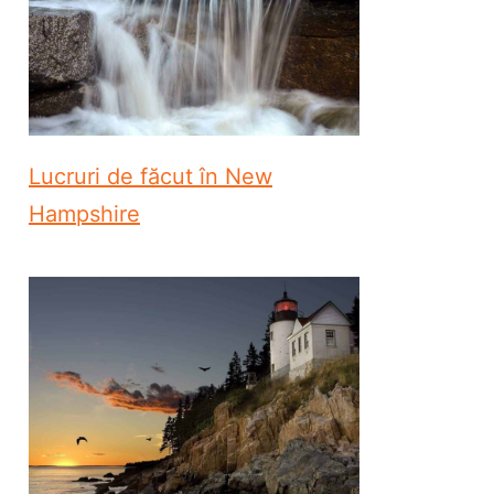
Lucruri de făcut în New
Hampshire